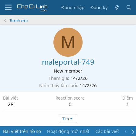
Đăng nhập
Đăng ký
Thành viên
M
maleportal-749
New member
Tham gia
14/2/26
Nhìn thấy lần cuối
14/2/26
Bài viết
Reaction score
Điểm
28
0
1
Tìm
Bài viết trên hồ sơ
Hoạt động mới nhất
Các bài viết
Giới 