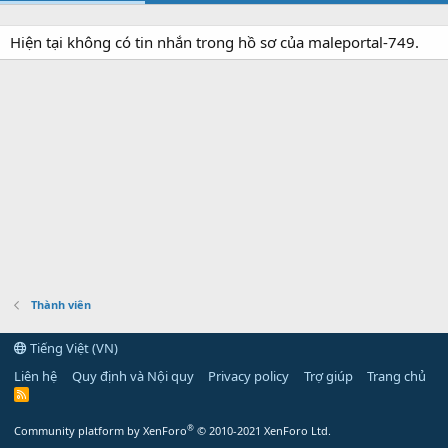
Hiện tại không có tin nhắn trong hồ sơ của maleportal-749.
Thành viên
Tiếng Việt (VN)
Liên hệ
Quy định và Nội quy
Privacy policy
Trợ giúp
Trang chủ
R
S
S
®
Community platform by XenForo
© 2010-2021 XenForo Ltd.