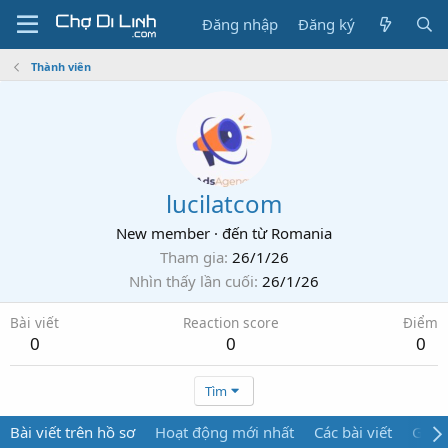
Đăng nhập
Đăng ký
Thành viên
lucilatcom
New member
·
đến từ
Romania
Tham gia
26/1/26
Nhìn thấy lần cuối
26/1/26
Bài viết
Reaction score
Điểm
0
0
0
Tìm
Bài viết trên hồ sơ
Hoạt động mới nhất
Các bài viết
Giới 