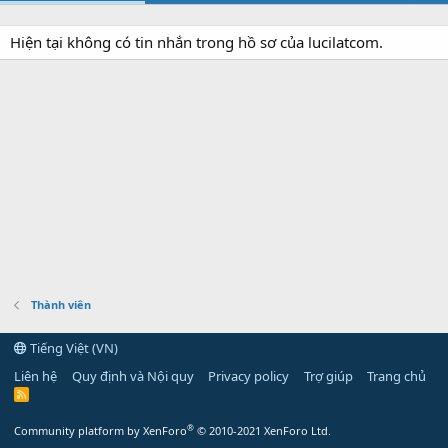
Hiện tại không có tin nhắn trong hồ sơ của lucilatcom.
Thành viên
Tiếng Việt (VN)
Liên hệ
Quy định và Nội quy
Privacy policy
Trợ giúp
Trang chủ
R
S
S
®
Community platform by XenForo
© 2010-2021 XenForo Ltd.