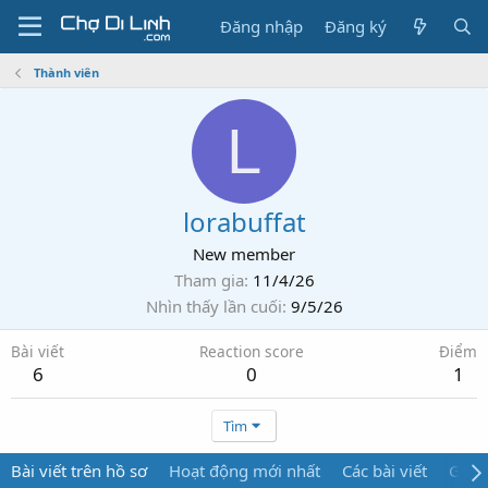
Đăng nhập
Đăng ký
Thành viên
L
lorabuffat
New member
Tham gia
11/4/26
Nhìn thấy lần cuối
9/5/26
Bài viết
Reaction score
Điểm
6
0
1
Tìm
Bài viết trên hồ sơ
Hoạt động mới nhất
Các bài viết
Giới 