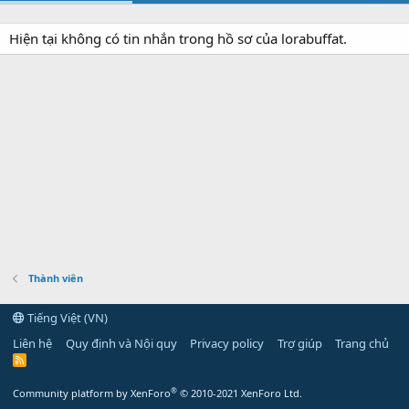
Hiện tại không có tin nhắn trong hồ sơ của lorabuffat.
Thành viên
Tiếng Việt (VN)
Liên hệ
Quy định và Nội quy
Privacy policy
Trợ giúp
Trang chủ
R
S
S
®
Community platform by XenForo
© 2010-2021 XenForo Ltd.