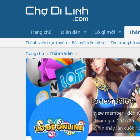
Trang chủ
Diễn đàn
Có gì mới
Thàn
Thành viên trực tuyến
Bài mới trên hồ sơ
Tìm trong hồ s
Trang chủ
Thành viên
lodevipblog
New member
·
đến t
Tham gia
16/7/25
Nhìn thấy lần cuối
1