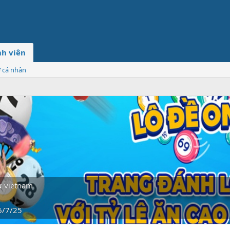
h viên
ơ cá nhân
ừ
vietnam
6/7/25