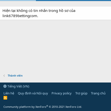
Hiện tại không có tin nhắn trong hồ sơ của
link6789bettingcom.
Thành viên
Tiếng Việt (VN)
Liên hệ
Quy định và Nội quy
Privacy policy
Trợ giúp
Trang chủ
R
S
S
®
Community platform by XenForo
© 2010-2021 XenForo Ltd.