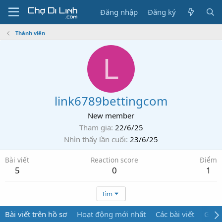
Đăng nhập
Đăng ký
Thành viên
L
link6789bettingcom
New member
Tham gia
22/6/25
Nhìn thấy lần cuối
23/6/25
Bài viết
Reaction score
Điểm
5
0
1
Tìm
Bài viết trên hồ sơ
Hoạt động mới nhất
Các bài viết
Giới 