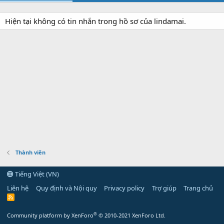
Hiện tại không có tin nhắn trong hồ sơ của lindamai.
Thành viên
Tiếng Việt (VN)
Liên hệ
Quy định và Nội quy
Privacy policy
Trợ giúp
Trang chủ
R
S
S
®
Community platform by XenForo
© 2010-2021 XenForo Ltd.