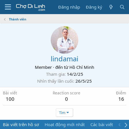
Đăng nhập
Đăng ký
Thành viên
lindamai
Member
·
đến từ
Hồ Chí Minh
Tham gia
14/2/25
Nhìn thấy lần cuối
26/5/25
Bài viết
Reaction score
Điểm
100
0
16
Tìm
Bài viết trên hồ sơ
Hoạt động mới nhất
Các bài viết
Giới 