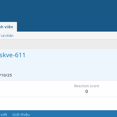
h viên
ơ cá nhân
oskve-611
/10/25
Reaction score
0
 viết
Giới thiệu