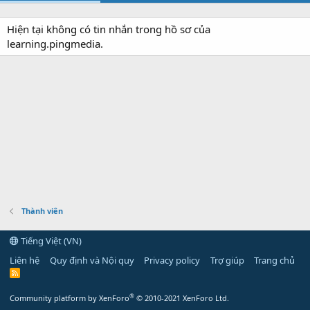
Hiện tại không có tin nhắn trong hồ sơ của
learning.pingmedia.
Thành viên
Tiếng Việt (VN)
Liên hệ
Quy định và Nội quy
Privacy policy
Trợ giúp
Trang chủ
R
S
S
®
Community platform by XenForo
© 2010-2021 XenForo Ltd.