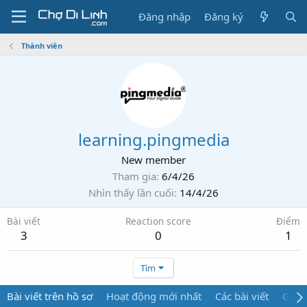
Đăng nhập
Đăng ký
Thành viên
learning.pingmedia
New member
Tham gia
6/4/26
Nhìn thấy lần cuối
14/4/26
Bài viết
Reaction score
Điểm
3
0
1
Tìm
Bài viết trên hồ sơ
Hoạt động mới nhất
Các bài viết
Giới 