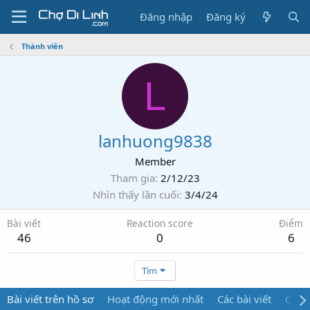
Đăng nhập
Đăng ký
Thành viên
L
lanhuong9838
Member
Tham gia
2/12/23
Nhìn thấy lần cuối
3/4/24
Bài viết
Reaction score
Điểm
46
0
6
Tìm
Bài viết trên hồ sơ
Hoạt động mới nhất
Các bài viết
Giới 