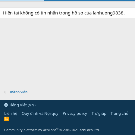
Hiện tại không có tin nhắn trong hồ sơ của lanhuong9838.
Thành viên
Tiếng Việt (VN)
Liên hệ
Quy định và Nội quy
Privacy policy
Trợ giúp
Trang chủ
R
S
S
®
Community platform by XenForo
© 2010-2021 XenForo Ltd.