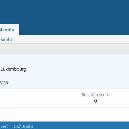
h viên
ơ cá nhân
Luxembourg
7/26
Reaction score
0
 viết
Giới thiệu