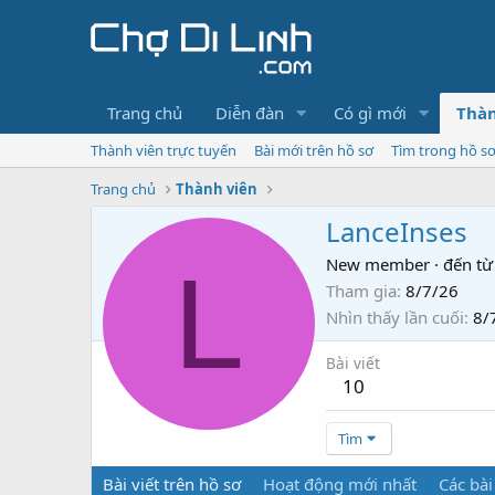
Trang chủ
Diễn đàn
Có gì mới
Thàn
Thành viên trực tuyến
Bài mới trên hồ sơ
Tìm trong hồ s
Trang chủ
Thành viên
LanceInses
L
New member
·
đến từ
Tham gia
8/7/26
Nhìn thấy lần cuối
8/
Bài viết
10
Tìm
Bài viết trên hồ sơ
Hoạt động mới nhất
Các bài