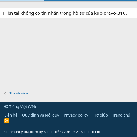
Hiện tại không có tin nhắn trong hồ sơ của kup-drevo-310.
Thành viên
Tiếng Việt (VN)
Liên hệ
Quy định và Nội quy
Privacy policy
Trợ giúp
Trang chủ
R
S
S
®
Community platform by XenForo
© 2010-2021 XenForo Ltd.