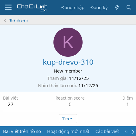
Đăng nhập
Đăng ký
Thành viên
K
kup-drevo-310
New member
Tham gia
11/12/25
Nhìn thấy lần cuối
11/12/25
Bài viết
Reaction score
Điểm
27
0
1
Tìm
Bài viết trên hồ sơ
Hoạt động mới nhất
Các bài viết
Giới 