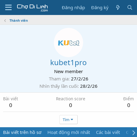
Đăng nhập
Đăng ký
Thành viên
kubet1pro
New member
Tham gia
27/2/26
Nhìn thấy lần cuối
28/2/26
Bài viết
Reaction score
Điểm
0
0
0
Tìm
Bài viết trên hồ sơ
Hoạt động mới nhất
Các bài viết
Giới 