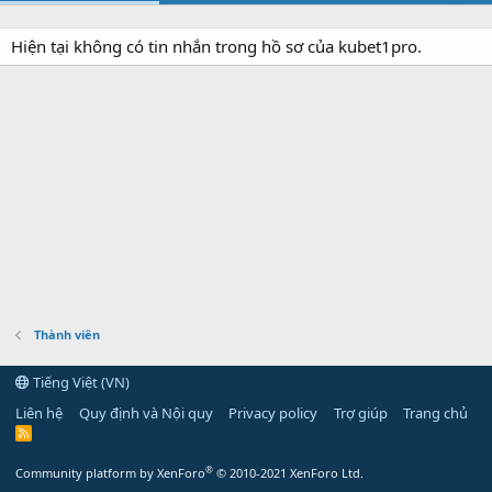
Hiện tại không có tin nhắn trong hồ sơ của kubet1pro.
Thành viên
Tiếng Việt (VN)
Liên hệ
Quy định và Nội quy
Privacy policy
Trợ giúp
Trang chủ
R
S
S
®
Community platform by XenForo
© 2010-2021 XenForo Ltd.