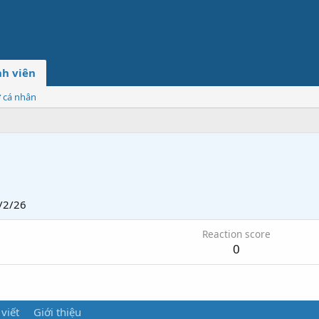
h viên
ơ cá nhân
/2/26
Reaction score
0
 viết
Giới thiệu