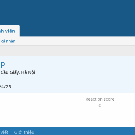
h viên
ơ cá nhân
pp
Cầu Giấy, Hà Nội
/4/25
Reaction score
0
 viết
Giới thiệu