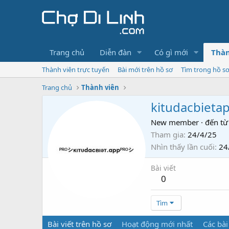
Trang chủ
Diễn đàn
Có gì mới
Thàn
Thành viên trực tuyến
Bài mới trên hồ sơ
Tìm trong hồ s
Trang chủ
Thành viên
kitudacbieta
New member
·
đến từ
Tham gia
24/4/25
Nhìn thấy lần cuối
24
Bài viết
0
Tìm
Bài viết trên hồ sơ
Hoạt động mới nhất
Các bài