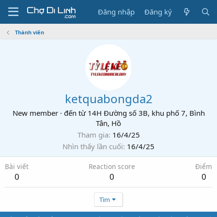
Đăng nhập
Đăng ký
Thành viên
ketquabongda2
New member
·
đến từ
14H Đường số 3B, khu phố 7, Bình
Tân, Hồ
Tham gia
16/4/25
Nhìn thấy lần cuối
16/4/25
Bài viết
Reaction score
Điểm
0
0
0
Tìm