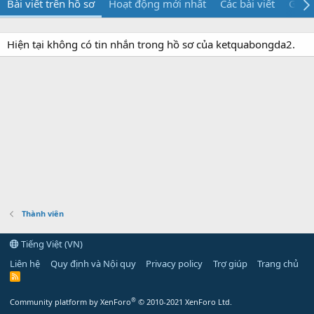
Bài viết trên hồ sơ
Hoạt động mới nhất
Các bài viết
Giới 
Hiện tại không có tin nhắn trong hồ sơ của ketquabongda2.
Thành viên
Tiếng Việt (VN)
Liên hệ
Quy định và Nội quy
Privacy policy
Trợ giúp
Trang chủ
R
S
S
®
Community platform by XenForo
© 2010-2021 XenForo Ltd.