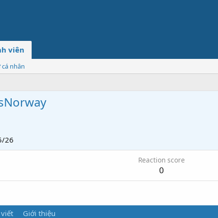
h viên
ơ cá nhân
sNorway
5/26
Reaction score
0
 viết
Giới thiệu