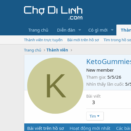
Trang chủ
Diễn đàn
Có gì mới
Thàn
Thành viên trực tuyến
Bài mới trên hồ sơ
Tìm trong hồ s
Trang chủ
Thành viên
KetoGummie
K
New member
Tham gia
5/5/26
Nhìn thấy lần cuối
5/
Bài viết
3
Tìm
Bài viết trên hồ sơ
Hoạt động mới nhất
Các bài