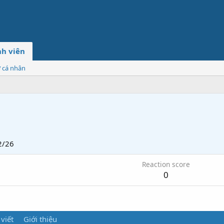
h viên
ơ cá nhân
2/26
Reaction score
0
 viết
Giới thiệu