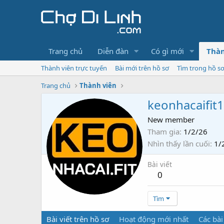
Trang chủ
Diễn đàn
Có gì mới
Thàn
Thành viên trực tuyến
Bài mới trên hồ sơ
Tìm trong hồ s
Trang chủ
Thành viên
keonhacaifit1
New member
Tham gia
1/2/26
Nhìn thấy lần cuối
1/
Bài viết
0
Tìm
Bài viết trên hồ sơ
Hoạt động mới nhất
Các bài