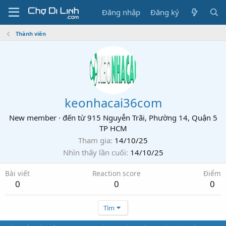
Đăng nhập
Đăng ký
Thành viên
keonhacai36com
New member
·
đến từ
915 Nguyễn Trãi, Phường 14, Quận 5
TP HCM
Tham gia
14/10/25
Nhìn thấy lần cuối
14/10/25
Bài viết
Reaction score
Điểm
0
0
0
Tìm