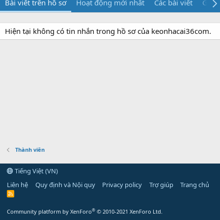
Bài viết trên hồ sơ
Hoạt động mới nhất
Các bài viết
Giới 
Hiện tại không có tin nhắn trong hồ sơ của keonhacai36com.
Thành viên
Tiếng Việt (VN)
Liên hệ
Quy định và Nội quy
Privacy policy
Trợ giúp
Trang chủ
R
S
S
®
Community platform by XenForo
© 2010-2021 XenForo Ltd.