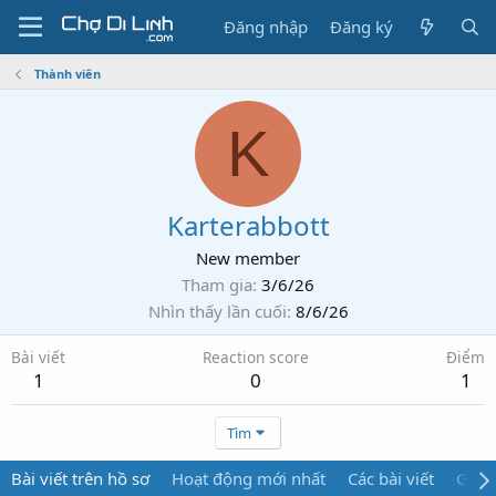
Đăng nhập
Đăng ký
Thành viên
K
Karterabbott
New member
Tham gia
3/6/26
Nhìn thấy lần cuối
8/6/26
Bài viết
Reaction score
Điểm
1
0
1
Tìm
Bài viết trên hồ sơ
Hoạt động mới nhất
Các bài viết
Giới 