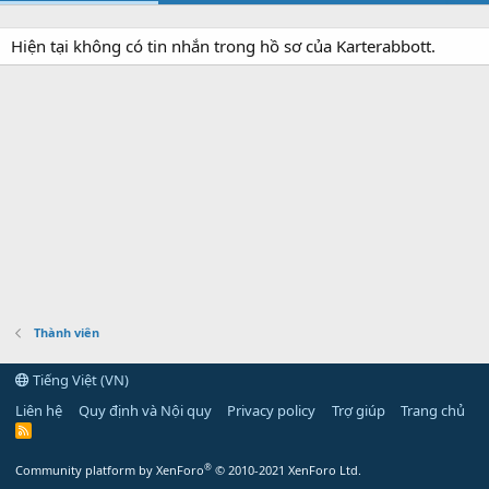
Hiện tại không có tin nhắn trong hồ sơ của Karterabbott.
Thành viên
Tiếng Việt (VN)
Liên hệ
Quy định và Nội quy
Privacy policy
Trợ giúp
Trang chủ
R
S
S
®
Community platform by XenForo
© 2010-2021 XenForo Ltd.