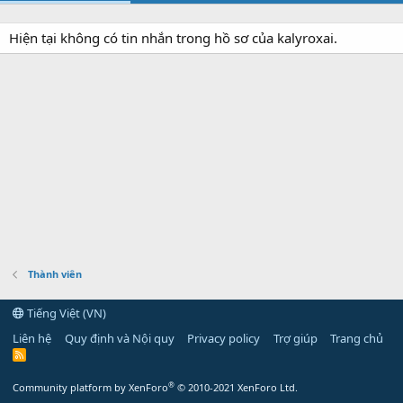
Hiện tại không có tin nhắn trong hồ sơ của kalyroxai.
Thành viên
Tiếng Việt (VN)
Liên hệ
Quy định và Nội quy
Privacy policy
Trợ giúp
Trang chủ
R
S
S
®
Community platform by XenForo
© 2010-2021 XenForo Ltd.