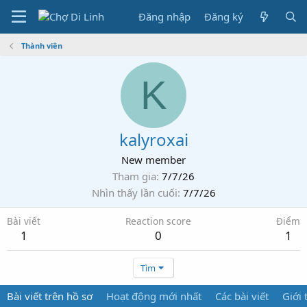
Đăng nhập
Đăng ký
Thành viên
K
kalyroxai
New member
Tham gia
7/7/26
Nhìn thấy lần cuối
7/7/26
Bài viết
Reaction score
Điểm
1
0
1
Tìm
Bài viết trên hồ sơ
Hoạt động mới nhất
Các bài viết
Giới 