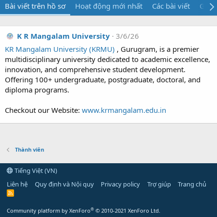
Bài viết trên hồ sơ
Hoạt động mới nhất
Các bài viết
Giới 
K R Mangalam University
3/6/26
KR Mangalam University (KRMU)
, Gurugram, is a premier
multidisciplinary university dedicated to academic excellence,
innovation, and comprehensive student development.
Offering 100+ undergraduate, postgraduate, doctoral, and
diploma programs.
Checkout our Website:
www.krmangalam.edu.in
Thành viên
Tiếng Việt (VN)
Liên hệ
Quy định và Nội quy
Privacy policy
Trợ giúp
Trang chủ
R
S
S
®
Community platform by XenForo
© 2010-2021 XenForo Ltd.