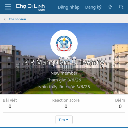
Đăng nhập
Đăng ký
Thành viên
K R Mangalam University
New member
Tham gia
3/6/26
Nhìn thấy lần cuối
3/6/26
Bài viết
Reaction score
Điểm
0
0
0
Tìm