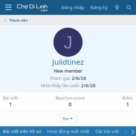
Đăng nhập
Đăng ký
Thành viên
J
Julidtinez
New member
Tham gia
2/6/26
Nhìn thấy lần cuối
2/6/26
Bài viết
Reaction score
Điểm
1
0
1
Tìm
Bài viết trên hồ sơ
Hoạt động mới nhất
Các bài viết
Giới 