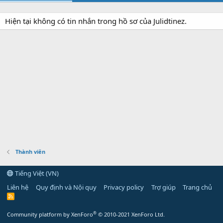
Hiện tại không có tin nhắn trong hồ sơ của Julidtinez.
Thành viên
Tiếng Việt (VN)
Liên hệ
Quy định và Nội quy
Privacy policy
Trợ giúp
Trang chủ
R
S
S
®
Community platform by XenForo
© 2010-2021 XenForo Ltd.