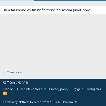
Hiện tại không có tin nhắn trong hồ sơ của JudeDooro.
Thành viên
Tiếng Việt (VN)
Liên hệ
Quy định và Nội quy
Privacy policy
Trợ giúp
Trang chủ
R
S
S
®
Community platform by XenForo
© 2010-2021 XenForo Ltd.