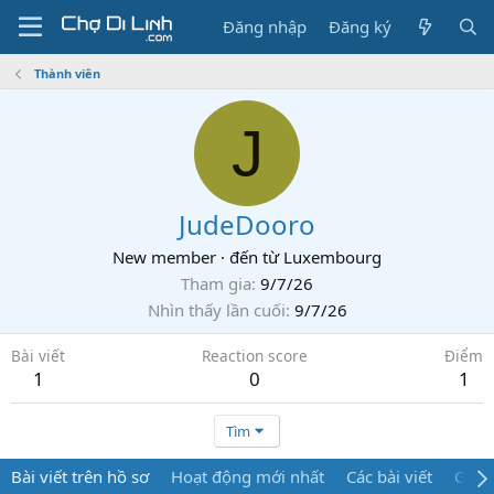
Đăng nhập
Đăng ký
Thành viên
J
JudeDooro
New member
·
đến từ
Luxembourg
Tham gia
9/7/26
Nhìn thấy lần cuối
9/7/26
Bài viết
Reaction score
Điểm
1
0
1
Tìm
Bài viết trên hồ sơ
Hoạt động mới nhất
Các bài viết
Giới 