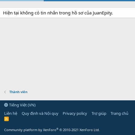
Hiện tại không có tin nhắn trong hồ sơ của JuanEpity.
Thành viên
Tiếng Việt (VN)
Liên hệ
Quy định và Nội quy
Privacy policy
Trợ giúp
Trang chủ
R
S
S
®
Community platform by XenForo
© 2010-2021 XenForo Ltd.