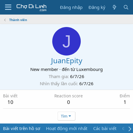
Đăng nhập
Đăng ký
Thành viên
J
JuanEpity
New member
·
đến từ
Luxembourg
Tham gia
6/7/26
Nhìn thấy lần cuối
6/7/26
Bài viết
Reaction score
Điểm
10
0
1
Tìm
Bài viết trên hồ sơ
Hoạt động mới nhất
Các bài viết
Giới 