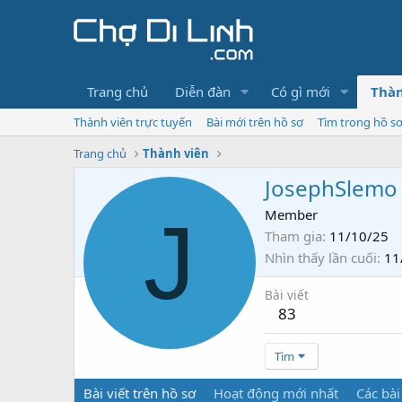
Trang chủ
Diễn đàn
Có gì mới
Thàn
Thành viên trực tuyến
Bài mới trên hồ sơ
Tìm trong hồ s
Trang chủ
Thành viên
JosephSlemo
J
Member
Tham gia
11/10/25
Nhìn thấy lần cuối
11
Bài viết
83
Tìm
Bài viết trên hồ sơ
Hoạt động mới nhất
Các bài