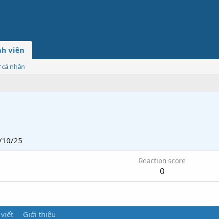
h viên
ơ cá nhân
/10/25
Reaction score
0
 viết
Giới thiệu