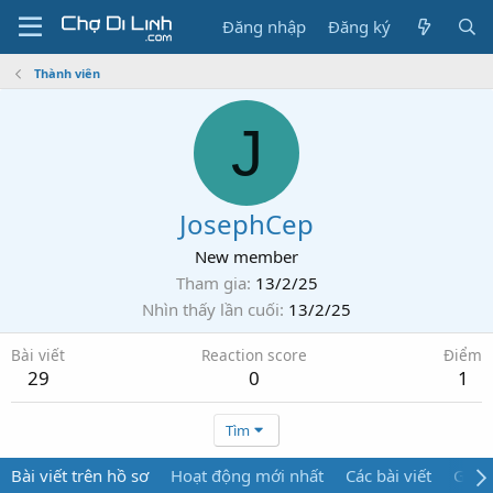
Đăng nhập
Đăng ký
Thành viên
J
JosephCep
New member
Tham gia
13/2/25
Nhìn thấy lần cuối
13/2/25
Bài viết
Reaction score
Điểm
29
0
1
Tìm
Bài viết trên hồ sơ
Hoạt động mới nhất
Các bài viết
Giới 