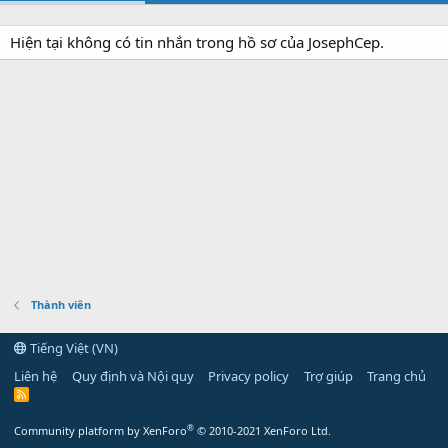
Hiện tại không có tin nhắn trong hồ sơ của JosephCep.
Thành viên
Tiếng Việt (VN)
Liên hệ
Quy định và Nội quy
Privacy policy
Trợ giúp
Trang chủ
R
S
S
®
Community platform by XenForo
© 2010-2021 XenForo Ltd.