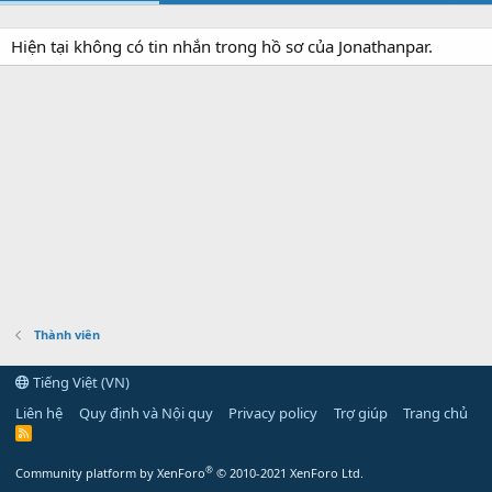
Hiện tại không có tin nhắn trong hồ sơ của Jonathanpar.
Thành viên
Tiếng Việt (VN)
Liên hệ
Quy định và Nội quy
Privacy policy
Trợ giúp
Trang chủ
R
S
S
®
Community platform by XenForo
© 2010-2021 XenForo Ltd.