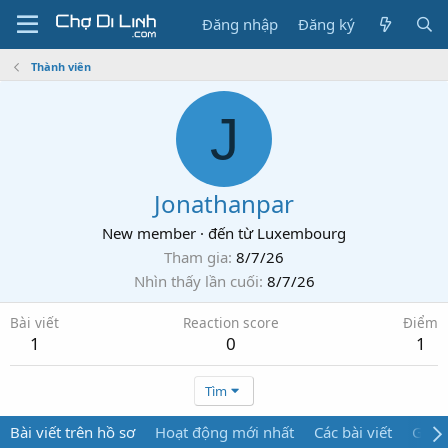
Đăng nhập
Đăng ký
Thành viên
J
Jonathanpar
New member
·
đến từ
Luxembourg
Tham gia
8/7/26
Nhìn thấy lần cuối
8/7/26
Bài viết
Reaction score
Điểm
1
0
1
Tìm
Bài viết trên hồ sơ
Hoạt động mới nhất
Các bài viết
Giới 