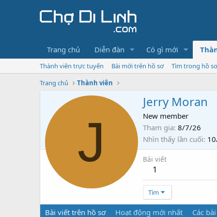
Trang chủ
Diễn đàn
Có gì mới
Thàn
Thành viên trực tuyến
Bài mới trên hồ sơ
Tìm trong hồ s
Trang chủ
Thành viên
Jerry Moran
J
New member
Tham gia
8/7/26
Nhìn thấy lần cuối
10
Bài viết
1
Tìm
Bài viết trên hồ sơ
Hoạt động mới nhất
Các bài