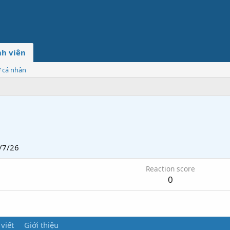
h viên
ơ cá nhân
/7/26
Reaction score
0
 viết
Giới thiệu