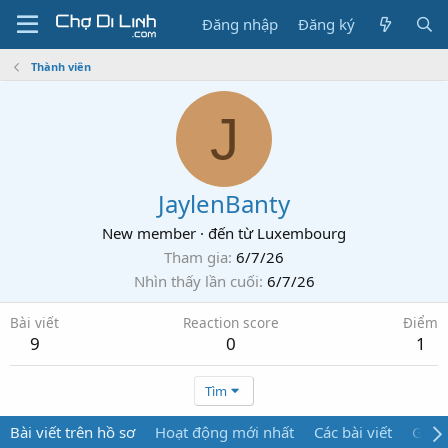
Đăng nhập
Đăng ký
Thành viên
J
JaylenBanty
New member
·
đến từ
Luxembourg
Tham gia
6/7/26
Nhìn thấy lần cuối
6/7/26
Bài viết
Reaction score
Điểm
9
0
1
Tìm
Bài viết trên hồ sơ
Hoạt động mới nhất
Các bài viết
Giới 