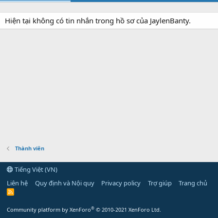
Hiện tại không có tin nhắn trong hồ sơ của JaylenBanty.
Thành viên
Tiếng Việt (VN)
Liên hệ
Quy định và Nội quy
Privacy policy
Trợ giúp
Trang chủ
R
S
S
®
Community platform by XenForo
© 2010-2021 XenForo Ltd.