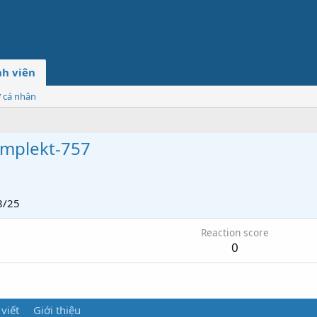
h viên
ơ cá nhân
komplekt-757
8/25
Reaction score
0
 viết
Giới thiệu