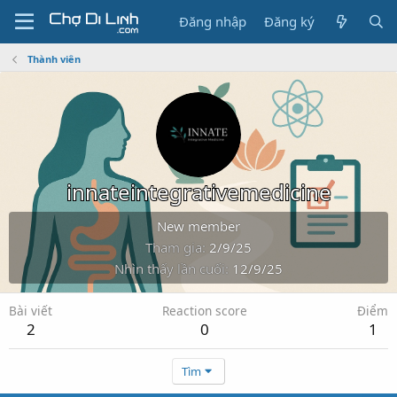
Đăng nhập
Đăng ký
Thành viên
innateintegrativemedicine
New member
Tham gia
2/9/25
Nhìn thấy lần cuối
12/9/25
Bài viết
Reaction score
Điểm
2
0
1
Tìm