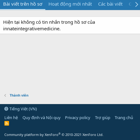
Bài viết trên hồ sơ
Hoạt động mới nhất
Các bài viết
Giới 
Hiện tại không có tin nhắn trong hồ sơ của
innateintegrativemedicine.
Thành viên
Tiếng Việt (VN)
Liên hệ
Quy định và Nội quy
Privacy policy
Trợ giúp
Trang chủ
R
S
S
®
Community platform by XenForo
© 2010-2021 XenForo Ltd.