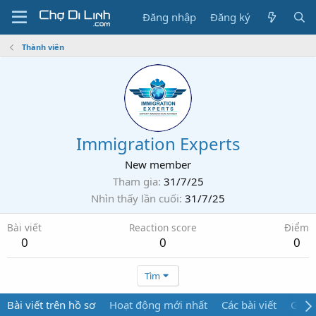
Đăng nhập
Đăng ký
Thành viên
Immigration Experts
New member
Tham gia
31/7/25
Nhìn thấy lần cuối
31/7/25
Bài viết
Reaction score
Điểm
0
0
0
Tìm
Bài viết trên hồ sơ
Hoạt động mới nhất
Các bài viết
Giới 