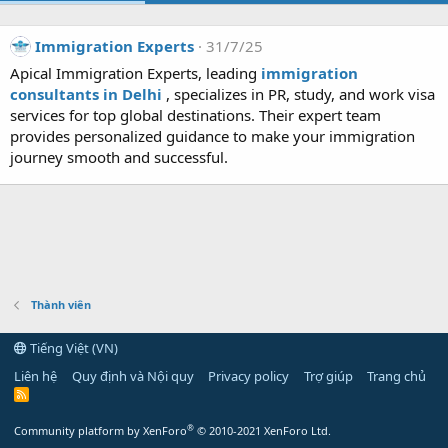
Immigration Experts
31/7/25
Apical Immigration Experts, leading
immigration
consultants in Delhi
, specializes in PR, study, and work visa
services for top global destinations. Their expert team
provides personalized guidance to make your immigration
journey smooth and successful.
Thành viên
Tiếng Việt (VN)
Liên hệ
Quy định và Nội quy
Privacy policy
Trợ giúp
Trang chủ
R
S
S
®
Community platform by XenForo
© 2010-2021 XenForo Ltd.