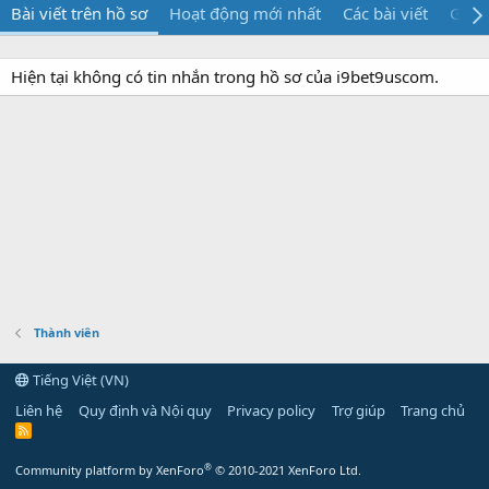
Bài viết trên hồ sơ
Hoạt động mới nhất
Các bài viết
Giới 
Hiện tại không có tin nhắn trong hồ sơ của i9bet9uscom.
Thành viên
Tiếng Việt (VN)
Liên hệ
Quy định và Nội quy
Privacy policy
Trợ giúp
Trang chủ
R
S
S
®
Community platform by XenForo
© 2010-2021 XenForo Ltd.