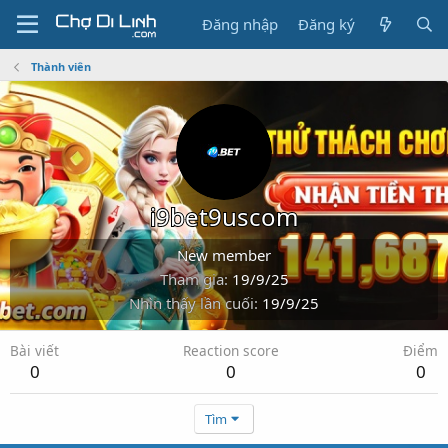
Đăng nhập
Đăng ký
Thành viên
i9bet9uscom
New member
Tham gia
19/9/25
Nhìn thấy lần cuối
19/9/25
Bài viết
Reaction score
Điểm
0
0
0
Tìm