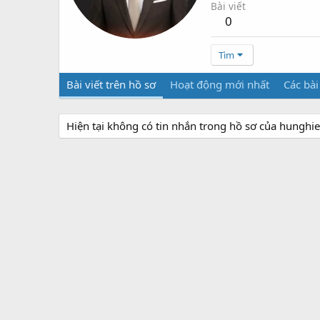
Bài viết
0
Tìm
Bài viết trên hồ sơ
Hoạt động mới nhất
Các bài
Hiện tại không có tin nhắn trong hồ sơ của hunghi