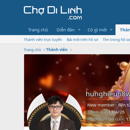
Trang chủ
Diễn đàn
Có gì mới
Thàn
Thành viên trực tuyến
Bài mới trên hồ sơ
Tìm trong hồ s
Trang chủ
Thành viên
hunghieu68w
New member
·
đến t
Tham gia
13/4/26
Nhìn thấy lần cuối
1