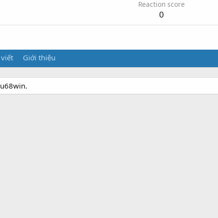
Reaction score
0
 viết
Giới thiệu
eu68win.