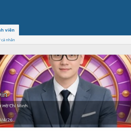
h viên
ơ cá nhân
in
ừ
Hồ Chí Minh
3/4/26