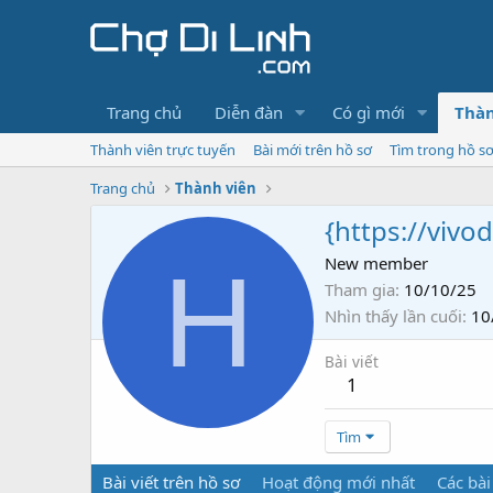
Trang chủ
Diễn đàn
Có gì mới
Thàn
Thành viên trực tuyến
Bài mới trên hồ sơ
Tìm trong hồ s
Trang chủ
Thành viên
{https://vivod
H
New member
Tham gia
10/10/25
Nhìn thấy lần cuối
10
Bài viết
1
Tìm
Bài viết trên hồ sơ
Hoạt động mới nhất
Các bài