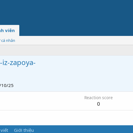
h viên
ơ cá nhân
-iz-zapoya-
/10/25
Reaction score
0
 viết
Giới thiệu