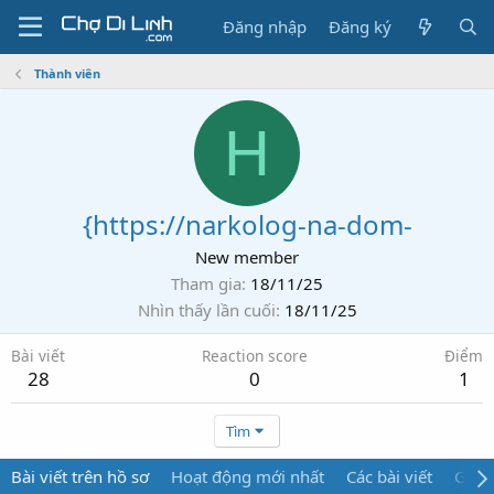
Đăng nhập
Đăng ký
Thành viên
H
{https://narkolog-na-dom-
New member
Tham gia
18/11/25
Nhìn thấy lần cuối
18/11/25
Bài viết
Reaction score
Điểm
28
0
1
Tìm
Bài viết trên hồ sơ
Hoạt động mới nhất
Các bài viết
Giới 