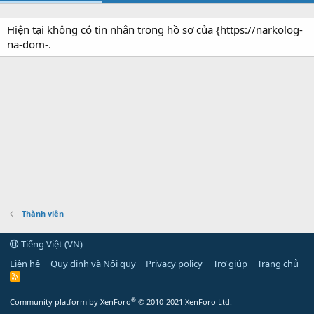
Hiện tại không có tin nhắn trong hồ sơ của {https://narkolog-
na-dom-.
Thành viên
Tiếng Việt (VN)
Liên hệ
Quy định và Nội quy
Privacy policy
Trợ giúp
Trang chủ
R
S
S
®
Community platform by XenForo
© 2010-2021 XenForo Ltd.