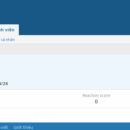
h viên
ơ cá nhân
4/26
Reaction score
0
 viết
Giới thiệu