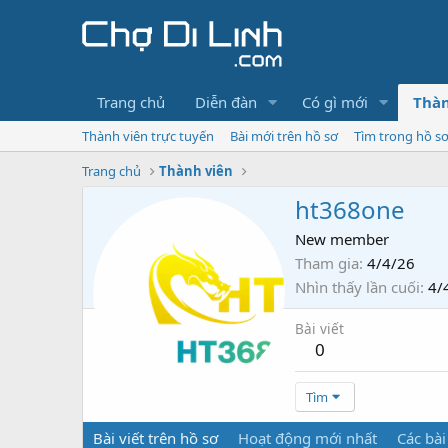
Trang chủ
Diễn đàn
Có gì mới
Thàn
Thành viên trực tuyến
Bài mới trên hồ sơ
Tìm trong hồ s
Trang chủ
Thành viên
ht368one
New member
Tham gia
4/4/26
Nhìn thấy lần cuối
4/
Bài viết
0
Tìm
Bài viết trên hồ sơ
Hoạt động mới nhất
Các bài