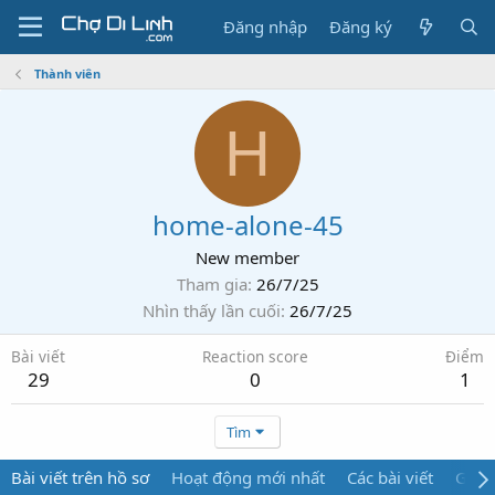
Đăng nhập
Đăng ký
Thành viên
H
home-alone-45
New member
Tham gia
26/7/25
Nhìn thấy lần cuối
26/7/25
Bài viết
Reaction score
Điểm
29
0
1
Tìm
Bài viết trên hồ sơ
Hoạt động mới nhất
Các bài viết
Giới 