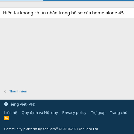
Hiện tại không có tin nhắn trong hồ sơ của home-alone-45.
Thành viên
Tiếng Việt (VN)
Liên hệ
Quy định và Nội quy
Privacy policy
Trợ giúp
Trang chủ
R
S
S
®
Community platform by XenForo
© 2010-2021 XenForo Ltd.