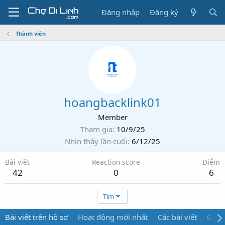
Đăng nhập
Đăng ký
Thành viên
hoangbacklink01
Member
Tham gia
10/9/25
Nhìn thấy lần cuối
6/12/25
Bài viết
Reaction score
Điểm
42
0
6
Tìm
Bài viết trên hồ sơ
Hoạt động mới nhất
Các bài viết
Giới 