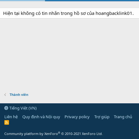
Hiện tại không có tin nhắn trong hồ sơ của hoangbacklink01.
Thành viên
Tiếng Việt (VN)
Liên hệ
Quy định và Nội quy
Privacy policy
Trợ giúp
Trang chủ
R
S
S
®
Community platform by XenForo
© 2010-2021 XenForo Ltd.