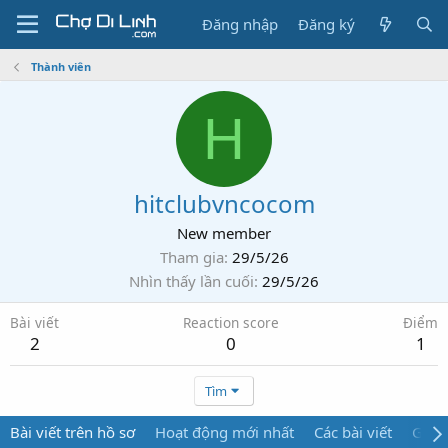
Đăng nhập
Đăng ký
Thành viên
H
hitclubvncocom
New member
Tham gia
29/5/26
Nhìn thấy lần cuối
29/5/26
Bài viết
Reaction score
Điểm
2
0
1
Tìm
Bài viết trên hồ sơ
Hoạt động mới nhất
Các bài viết
Giới 