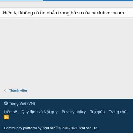
Hiện tại không có tin nhắn trong hồ sơ của hitclubvncocom.
Thành viên
Tiếng Việt (VN)
Liên hệ
Quy định và Nội quy
Privacy policy
Trợ giúp
Trang chủ
R
S
S
®
Community platform by XenForo
© 2010-2021 XenForo Ltd.