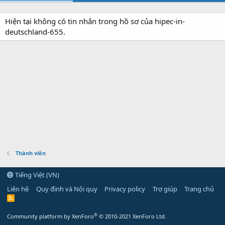
Hiện tại không có tin nhắn trong hồ sơ của hipec-in-
deutschland-655.
Thành viên
Tiếng Việt (VN)
Liên hệ
Quy định và Nội quy
Privacy policy
Trợ giúp
Trang chủ
R
S
S
®
Community platform by XenForo
© 2010-2021 XenForo Ltd.