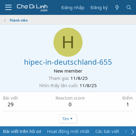
Đăng nhập
Đăng ký
Thành viên
H
hipec-in-deutschland-655
New member
Tham gia
11/8/25
Nhìn thấy lần cuối
11/8/25
Bài viết
Reaction score
Điểm
29
0
1
Tìm
Bài viết trên hồ sơ
Hoạt động mới nhất
Các bài viết
Giới 