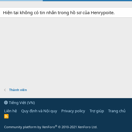
Hiện tại không có tin nhắn trong hồ sơ của Henrypoite.
Thành viên
Tiếng Việt (VN)
Liên hệ
Quy định và Nội quy
Privacy policy
Trợ giúp
Trang chủ
R
S
S
®
Community platform by XenForo
© 2010-2021 XenForo Ltd.