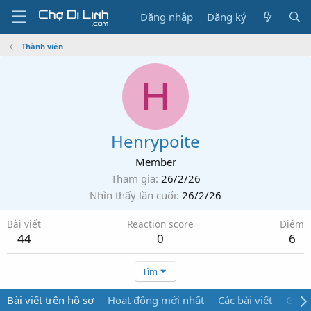
Đăng nhập
Đăng ký
Thành viên
H
Henrypoite
Member
Tham gia
26/2/26
Nhìn thấy lần cuối
26/2/26
Bài viết
Reaction score
Điểm
44
0
6
Tìm
Bài viết trên hồ sơ
Hoạt động mới nhất
Các bài viết
Giới 