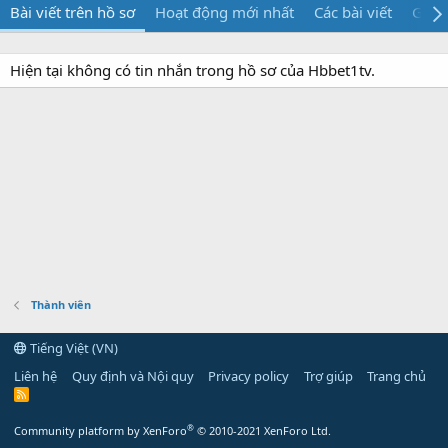
Bài viết trên hồ sơ
Hoạt động mới nhất
Các bài viết
Giới 
Hiện tại không có tin nhắn trong hồ sơ của Hbbet1tv.
Thành viên
Tiếng Việt (VN)
Liên hệ
Quy định và Nội quy
Privacy policy
Trợ giúp
Trang chủ
R
S
S
®
Community platform by XenForo
© 2010-2021 XenForo Ltd.