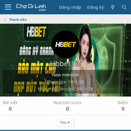
Đăng nhập
Đăng ký
Thành viên
Hbbet1tv
New member
Tham gia
18/1/26
Nhìn thấy lần cuối
18/1/26
Bài viết
Reaction score
Điểm
0
0
0
Tìm