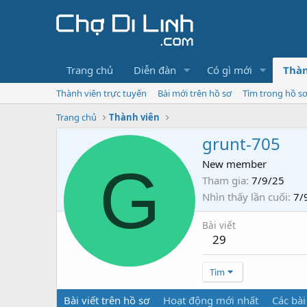
Trang chủ
Diễn đàn
Có gì mới
Thàn
Thành viên trực tuyến
Bài mới trên hồ sơ
Tìm trong hồ s
Trang chủ
Thành viên
grunt-705
G
New member
Tham gia
7/9/25
Nhìn thấy lần cuối
7/
Bài viết
29
Tìm
Bài viết trên hồ sơ
Hoạt động mới nhất
Các bài