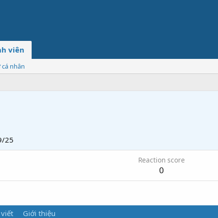
h viên
ơ cá nhân
9/25
Reaction score
0
 viết
Giới thiệu