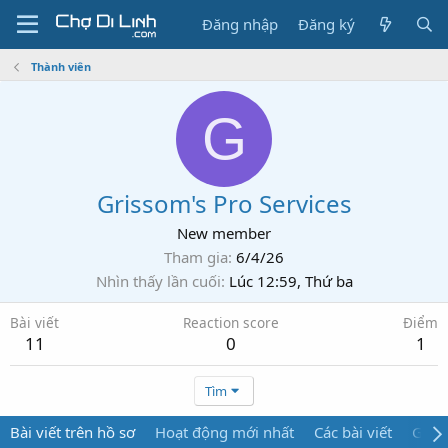
Đăng nhập
Đăng ký
Thành viên
G
Grissom's Pro Services
New member
Tham gia
6/4/26
Nhìn thấy lần cuối
Lúc 12:59, Thứ ba
Bài viết
Reaction score
Điểm
11
0
1
Tìm
Bài viết trên hồ sơ
Hoạt động mới nhất
Các bài viết
Giới 