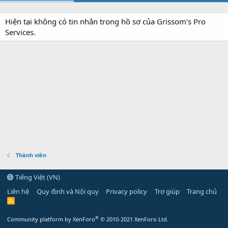
Hiện tại không có tin nhắn trong hồ sơ của Grissom's Pro
Services.
Thành viên
Tiếng Việt (VN)
Liên hệ
Quy định và Nội quy
Privacy policy
Trợ giúp
Trang chủ
R
S
S
®
Community platform by XenForo
© 2010-2021 XenForo Ltd.