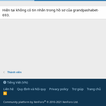
Hiện tại không có tin nhắn trong hồ sơ của grandpashabet-
693.
Thành viên
Tiếng Việt (VN)
Liên hệ
Quy định và Nội quy
Privacy policy
Trợ giúp
Trang chủ
R
S
S
®
Community platform by XenForo
© 2010-2021 XenForo Ltd.