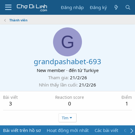
Đăng nhập
Đăng ký
Thành viên
G
grandpashabet-693
New member
·
đến từ
Turkiye
Tham gia
21/2/26
Nhìn thấy lần cuối
21/2/26
Bài viết
Reaction score
Điểm
3
0
1
Tìm
Bài viết trên hồ sơ
Hoạt động mới nhất
Các bài viết
Giới 