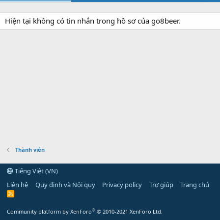
Hiện tại không có tin nhắn trong hồ sơ của go8beer.
Thành viên
Tiếng Việt (VN)
Liên hệ
Quy định và Nội quy
Privacy policy
Trợ giúp
Trang chủ
R
S
S
®
Community platform by XenForo
© 2010-2021 XenForo Ltd.