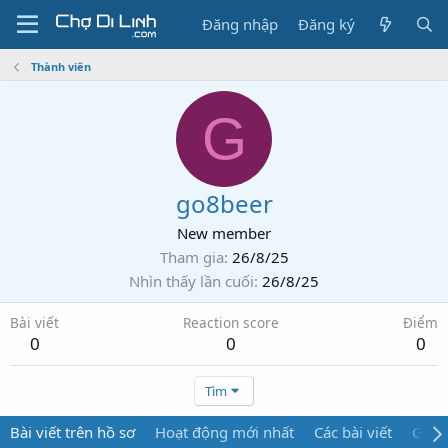
Đăng nhập
Đăng ký
Thành viên
G
go8beer
New member
Tham gia
26/8/25
Nhìn thấy lần cuối
26/8/25
Bài viết
Reaction score
Điểm
0
0
0
Tìm
Bài viết trên hồ sơ
Hoạt động mới nhất
Các bài viết
Giới 