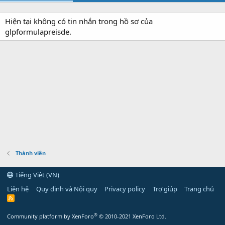
Hiện tại không có tin nhắn trong hồ sơ của
glpformulapreisde.
Thành viên
Tiếng Việt (VN)
Liên hệ
Quy định và Nội quy
Privacy policy
Trợ giúp
Trang chủ
R
S
S
®
Community platform by XenForo
© 2010-2021 XenForo Ltd.