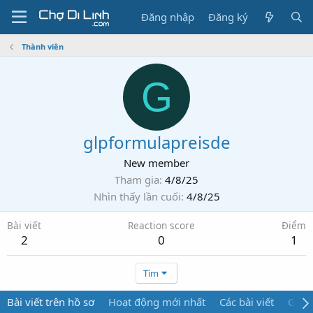
Đăng nhập
Đăng ký
Thành viên
G
glpformulapreisde
New member
Tham gia
4/8/25
Nhìn thấy lần cuối
4/8/25
Bài viết
Reaction score
Điểm
2
0
1
Tìm
Bài viết trên hồ sơ
Hoạt động mới nhất
Các bài viết
Giới 