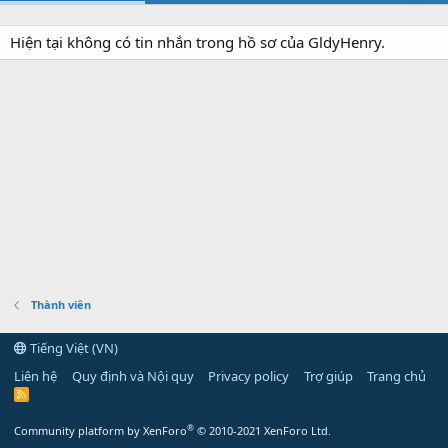
Hiện tại không có tin nhắn trong hồ sơ của GldyHenry.
Thành viên
Tiếng Việt (VN)
Liên hệ
Quy định và Nội quy
Privacy policy
Trợ giúp
Trang chủ
R
S
S
®
Community platform by XenForo
© 2010-2021 XenForo Ltd.