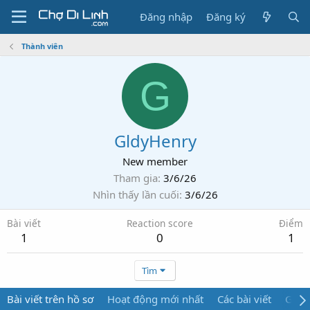
Đăng nhập
Đăng ký
Thành viên
G
GldyHenry
New member
Tham gia
3/6/26
Nhìn thấy lần cuối
3/6/26
Bài viết
Reaction score
Điểm
1
0
1
Tìm
Bài viết trên hồ sơ
Hoạt động mới nhất
Các bài viết
Giới 