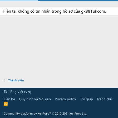
Hiện tại không có tin nhắn trong hồ sơ của gk881ukcom.
Thành viên
Tiếng Việt (VN)
Liên hệ
Quy định và Nội quy
Privacy policy
Trợ giúp
Trang chủ
R
S
S
®
Community platform by XenForo
© 2010-2021 XenForo Ltd.