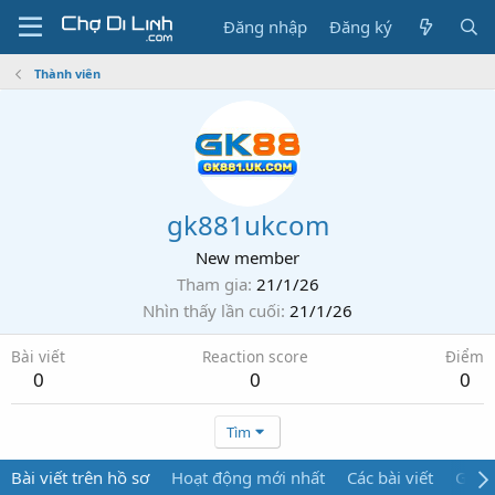
Đăng nhập
Đăng ký
Thành viên
gk881ukcom
New member
Tham gia
21/1/26
Nhìn thấy lần cuối
21/1/26
Bài viết
Reaction score
Điểm
0
0
0
Tìm
Bài viết trên hồ sơ
Hoạt động mới nhất
Các bài viết
Giới 